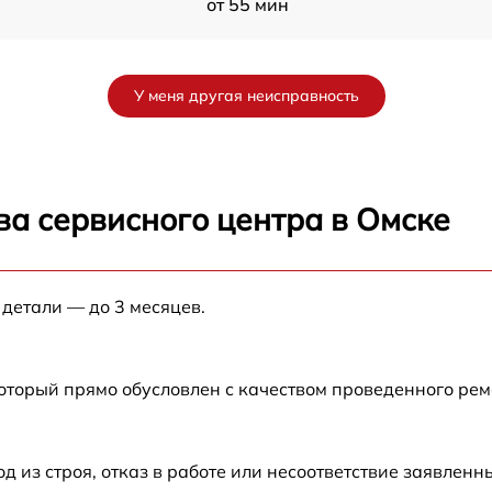
от 55 мин
от 30 мин
У меня другая неисправность
от 40 мин
от 45 мин
ва сервисного центра в Омске
от 50 мин
F
 детали — до 3 месяцев.
от 60 мин
от 45 мин
который прямо обусловлен с качеством проведенного ре
от 35 мин
из строя, отказ в работе или несоответствие заявлен