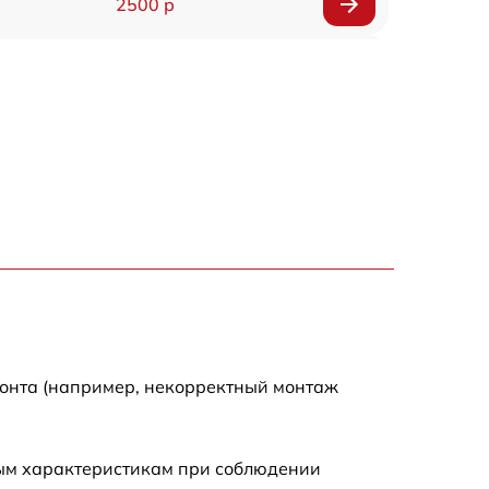
2500 р
1600 р
1800 р
3000 р
3000 р
2800 р
2400 р
монта (например, некорректный монтаж
2000 р
ным характеристикам при соблюдении