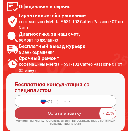
Официальный сервис
Гарантийное обслуживание
кофемашины Melitta F 531-102 Caffeo Passione OT до
3 лет
Диагностика за наш счет,
ремонт по желанию
Бесплатный выезд курьера
в день обращения
Срочный ремонт
кофемашины Melitta F 531-102 Caffeo Passione OT от
35 минут
Бесплатная консультация со
специалистом
Оставить заявку
Нажимая на кнопку "Оставить заявку" Вы соглашаетесь c
политикой
конфиденциальности