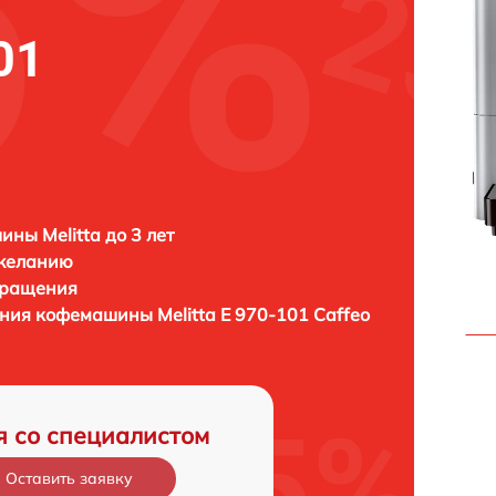
01
ны Melitta до 3 лет
 желанию
бращения
ления кофемашины
Melitta Е 970-101 Caffeo
я со специалистом
Оставить заявку