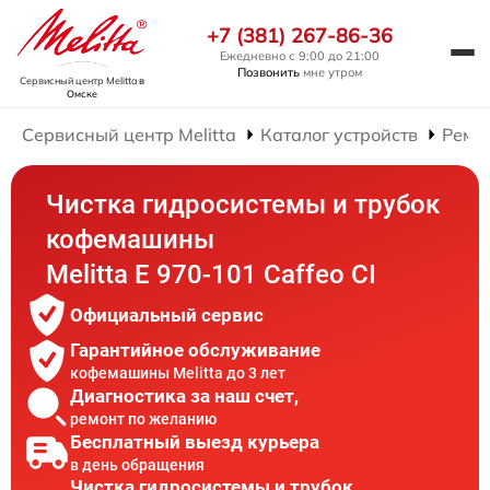
+7 (381) 267-86-36
Ежедневно с 9:00 до 21:00
Позвонить
мне утром
Сервисный центр Melitta
в
Омске
Сервисный центр Melitta
Каталог устройств
Ремо
Чистка гидросистемы и трубок
кофемашины
Melitta Е 970-101 Caffeo CI
Официальный сервис
Гарантийное обслуживание
кофемашины Melitta до 3 лет
Диагностика за наш счет,
ремонт по желанию
Бесплатный выезд курьера
в день обращения
Чистка гидросистемы и трубок