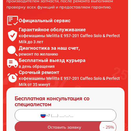
производителем запчасти, после ремонта выполняем
проверку всех функций и предоставляем гарантию.
Официальный сервис
Гарантийное обслуживание
кофемашины Melitta E 957-201 Caffeo Solo & Perfect
Milk до 3 лет
Диагностика за наш счет,
ремонт по желанию
Бесплатный выезд курьера
в день обращения
Срочный ремонт
кофемашины Melitta E 957-201 Caffeo Solo & Perfect
Milk от 35 минут
Бесплатная консультация со
специалистом
Оставить заявку