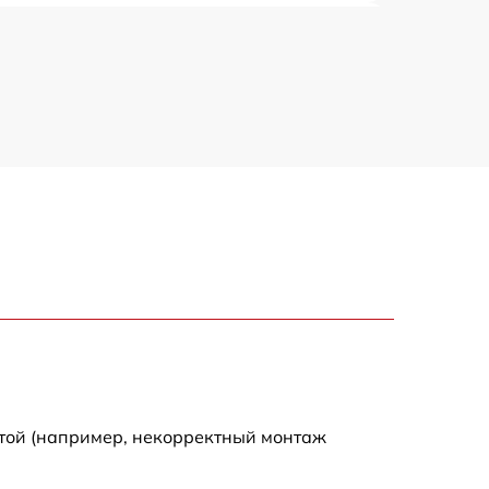
1600 р
1800 р
3000 р
3000 р
2800 р
2400 р
2000 р
отой (например, некорректный монтаж