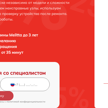
ске независимо от модели и сложности
яем неисправные узлы, используем
 проверку устройства после ремонта.
работы.
ны Melitta до 3 лет
 желанию
бращения
 от 35 минут
я со специалистом
вку
есь c
политикой конфиденциальности