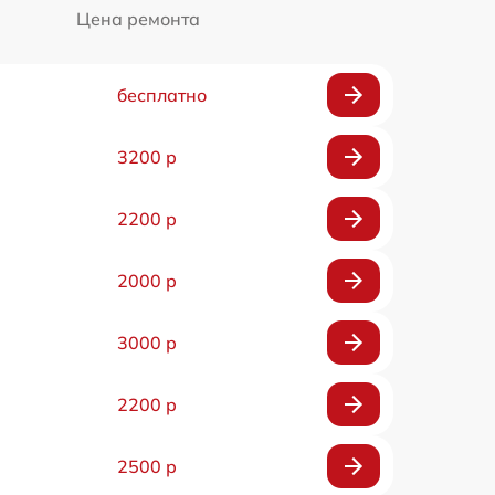
Цена ремонта
бесплатно
3200 р
2200 р
2000 р
3000 р
2200 р
2500 р