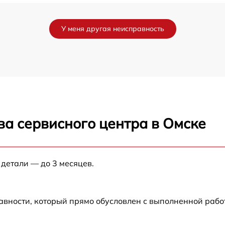
от 30 мин
У меня другая неисправность
от 40 мин
от 45 мин
от 50 мин
ва сервисного центра в Омске
от 60 мин
от 45 мин
 детали — до 3 месяцев.
от 35 мин
авности, который прямо обусловлен с выполненной раб