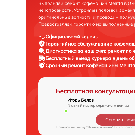
Выполняем ремонт кофемашин Melitta в Ом
неисправности. Устраняем поломки, замен
оригинальные запчасти и проводим полную
Предоставляем гарантию на выполненные 
Официальный сервис
Гарантийное обслуживание
кофемаши
Диагностика за наш счет,
ремонт по
Бесплатный выезд курьера
в день о
Срочный ремонт
кофемашины Melitta
Бесплатная консультаци
Игорь Белов
Главный мастер сервисного центра
Оставить зая
Нажимая на кнопку "Оставить заявку" Вы соглашает