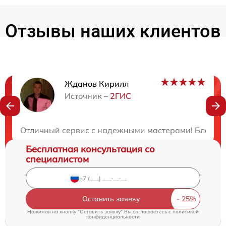
Отзывы наших клиентов
Жданов Кирилл
Нужна консультация?
Источник –
2ГИС
Закажите бесплатную консультацию
Отличный сервис с надежными мастерами! Благодар
Бесплатная консультация со
специалистом
Оставить заявку
Нажимая на кнопку "Оставить заявку" Вы соглашаетесь c
политикой
конфиденциальности